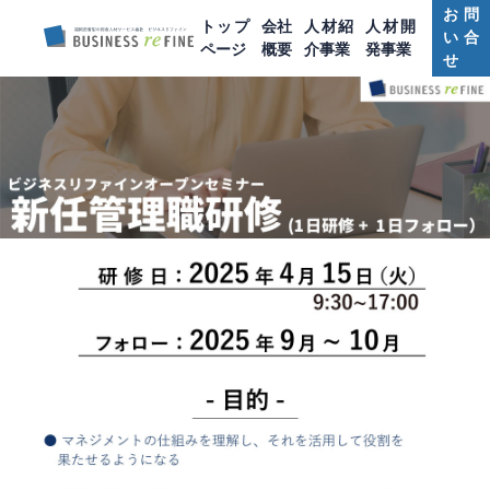
お問
トップ
会社
人材紹
人材開
い合
ページ
概要
介事業
発事業
せ