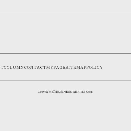
NT
COLUMN
CONTACT
MYPAGE
SITEMAP
POLICY
CopyrightsⓒBUSINESS REFINE Corp.